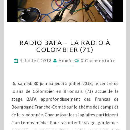
RADIO
RADIO BAFA – LA RADIO À
BAFA
COLOMBIER (71)
–
LA
Commentaires
4 Juillet 2018
Admin
0 Commentaire
RADIO
À
COLOMBIER
(71)
Du samedi 30 juin au jeudi 5 juillet 2018, le centre de
loisirs de Colombier en Brionnais (71) accueille le
stage BAFA approfondissement des Francas de
Bourgogne Franche-Comté sur le thème des camps et
de la randonnée. Chaque jour les stagiaires participent
à un temps média. Pour raconter le stage, garder des