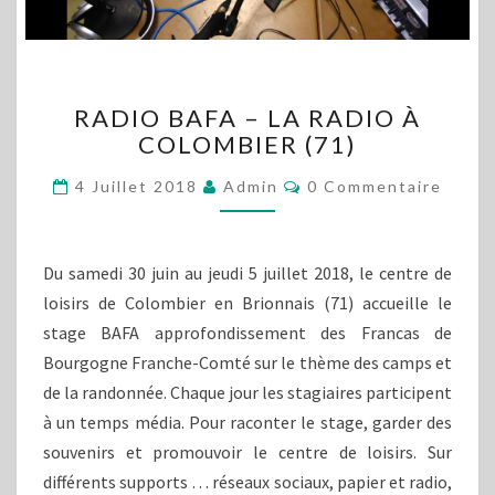
RADIO
RADIO BAFA – LA RADIO À
BAFA
COLOMBIER (71)
–
LA
Commentaires
4 Juillet 2018
Admin
0 Commentaire
RADIO
À
COLOMBIER
(71)
Du samedi 30 juin au jeudi 5 juillet 2018, le centre de
loisirs de Colombier en Brionnais (71) accueille le
stage BAFA approfondissement des Francas de
Bourgogne Franche-Comté sur le thème des camps et
de la randonnée. Chaque jour les stagiaires participent
à un temps média. Pour raconter le stage, garder des
souvenirs et promouvoir le centre de loisirs. Sur
différents supports … réseaux sociaux, papier et radio,