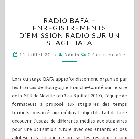
RADIO
RADIO BAFA –
BAFA
ENREGISTREMENTS
–
D’ÉMISSION RADIO SUR UN
ENREGISTREMENTS
D’ÉMISSION
STAGE BAFA
RADIO
Commentaires
SUR
11 Juillet 2017
Admin
0 Commentaire
UN
STAGE
BAFA
Lors du stage BAFA approfondissement organisé par
les Francas de Bourgogne Franche-Comté sur le site
de la MFR de Mazille (du 3 au 8 juillet 2017), l’équipe de
formateurs a proposé aux stagiaires des temps
formels consacrés aux médias. L’objectif était de faire
découvrir l’usage de différents médias aux stagiaires
pour une utilisation future avec des enfants et des
adolescents. La une de presse, les réseaux sociaux