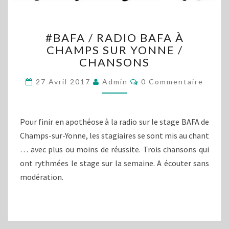
#BAFA
#BAFA / RADIO BAFA À
/
CHAMPS SUR YONNE /
RADIO
CHANSONS
BAFA
À
Commentaires
27 Avril 2017
Admin
0 Commentaire
CHAMPS
SUR
YONNE
/
Pour finir en apothéose à la radio sur le stage BAFA de
CHANSONS
Champs-sur-Yonne, les stagiaires se sont mis au chant
… avec plus ou moins de réussite. Trois chansons qui
ont rythmées le stage sur la semaine. A écouter sans
modération.