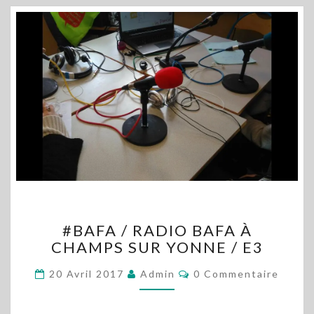
#BAFA
#BAFA / RADIO BAFA À
/
CHAMPS SUR YONNE / E3
RADIO
BAFA
Commentaires
20 Avril 2017
Admin
0 Commentaire
À
CHAMPS
SUR