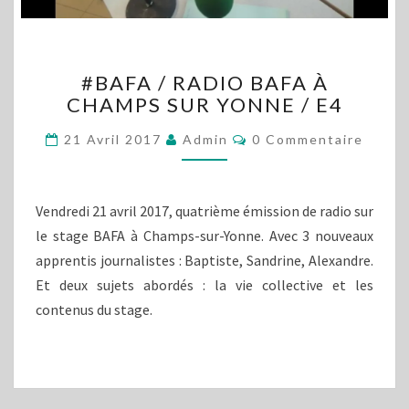
#BAFA
#BAFA / RADIO BAFA À
/
CHAMPS SUR YONNE / E4
RADIO
BAFA
Commentaires
21 Avril 2017
Admin
0 Commentaire
À
CHAMPS
SUR
YONNE
Vendredi 21 avril 2017, quatrième émission de radio sur
/
le stage BAFA à Champs-sur-Yonne. Avec 3 nouveaux
E4
apprentis journalistes : Baptiste, Sandrine, Alexandre.
Et deux sujets abordés : la vie collective et les
contenus du stage.