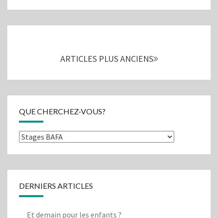
Navigation
au
sein
ARTICLES PLUS ANCIENS
des
articles
QUE CHERCHEZ-VOUS?
Que
cherchez-
vous?
DERNIERS ARTICLES
Et demain pour les enfants ?