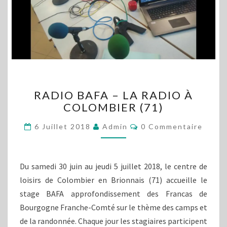
RADIO
RADIO BAFA – LA RADIO À
BAFA
COLOMBIER (71)
–
LA
Commentaires
6 Juillet 2018
Admin
0 Commentaire
RADIO
À
COLOMBIER
(71)
Du samedi 30 juin au jeudi 5 juillet 2018, le centre de
loisirs de Colombier en Brionnais (71) accueille le
stage BAFA approfondissement des Francas de
Bourgogne Franche-Comté sur le thème des camps et
de la randonnée. Chaque jour les stagiaires participent