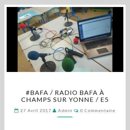
#BAFA
#BAFA / RADIO BAFA À
/
CHAMPS SUR YONNE / E5
RADIO
BAFA
Commentaires
27 Avril 2017
Admin
0 Commentaire
À
CHAMPS
SUR