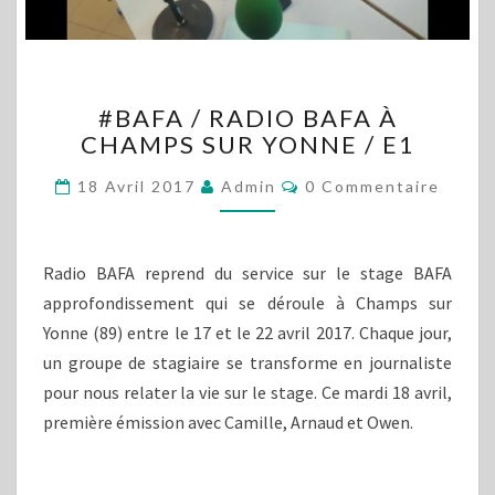
#BAFA
#BAFA / RADIO BAFA À
/
CHAMPS SUR YONNE / E1
RADIO
BAFA
Commentaires
18 Avril 2017
Admin
0 Commentaire
À
CHAMPS
SUR
YONNE
Radio BAFA reprend du service sur le stage BAFA
/
approfondissement qui se déroule à Champs sur
E1
Yonne (89) entre le 17 et le 22 avril 2017. Chaque jour,
un groupe de stagiaire se transforme en journaliste
pour nous relater la vie sur le stage. Ce mardi 18 avril,
première émission avec Camille, Arnaud et Owen.