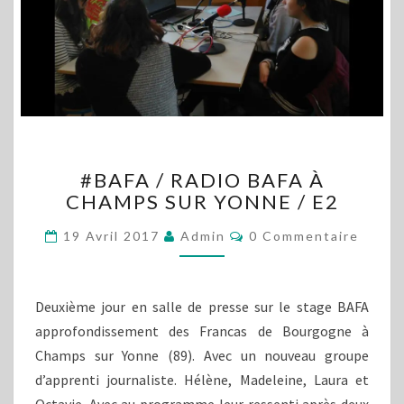
#BAFA
#BAFA / RADIO BAFA À
/
CHAMPS SUR YONNE / E2
RADIO
BAFA
Commentaires
19 Avril 2017
Admin
0 Commentaire
À
CHAMPS
SUR
YONNE
Deuxième jour en salle de presse sur le stage BAFA
/
approfondissement des Francas de Bourgogne à
E2
Champs sur Yonne (89). Avec un nouveau groupe
d’apprenti journaliste. Hélène, Madeleine, Laura et
Octavie. Avec au programme leur ressenti après deux