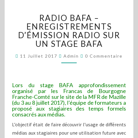
RADIO
RADIO BAFA –
BAFA
–
ENREGISTREMENTS
ENREGISTREMENTS
D’ÉMISSION RADIO SUR
D’ÉMISSION
UN STAGE BAFA
RADIO
SUR
Commentaires
11 Juillet 2017
Admin
0 Commentaire
UN
STAGE
BAFA
Lors du stage BAFA approfondissement
organisé par les Francas de Bourgogne
Franche-Comté sur le site de la MFR de Mazille
(du 3 au 8 juillet 2017), l’équipe de formateurs a
proposé aux stagiaires des temps formels
consacrés aux médias.
L’objectif était de faire découvrir l’usage de différents
médias aux stagiaires pour une utilisation future avec