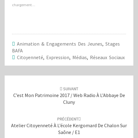
p
p
chargement…
o
o
u
u
r
r
p
p
a
a
r
r
t
t
a
a
g
g
e
e
Animation & Engagements Des Jeunes
,
Stages
r
r
s
s
BAFA
u
u
Citoyenneté
,
Expression
,
Médias
,
Réseaux Sociaux
r
r
T
F
w
a
i
c
t
e
Navigation
t
b
e
o
d'article
r
o
SUIVANT
(
k
o
(
C’est Mon Patrimoine 2017 / Web Radio À L’Abbaye De
u
o
Cluny
v
u
r
v
e
r
d
e
a
d
PRÉCÉDENT
n
a
Atelier Citoyenneté À L’école Kergomard De Chalon Sur
s
n
u
s
Saône / E1
n
u