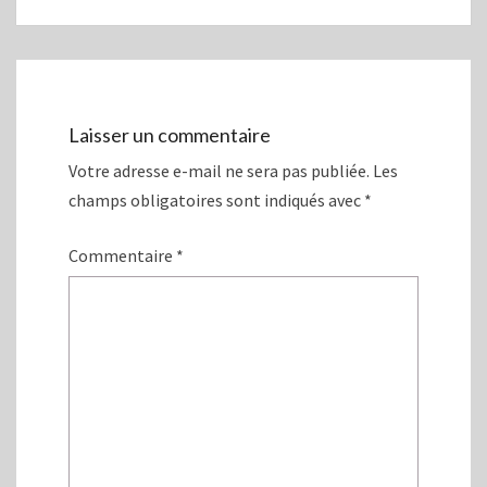
e
n
n
e
o
n
u
o
v
u
e
v
l
e
l
l
e
l
f
e
Laisser un commentaire
e
f
n
e
ê
n
Votre adresse e-mail ne sera pas publiée.
Les
t
ê
r
t
champs obligatoires sont indiqués avec
*
e
r
)
e
)
Commentaire
*