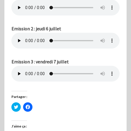
Emission 2 : jeudi 6 juillet
Emission 3 : vendredi 7 juillet
Partager :
C
C
l
l
i
i
q
q
u
u
e
e
J’aime ça :
z
z