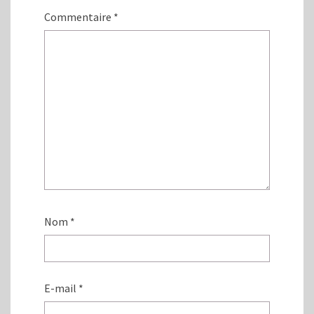
e
r
)
e
Commentaire
*
)
Nom
*
E-mail
*