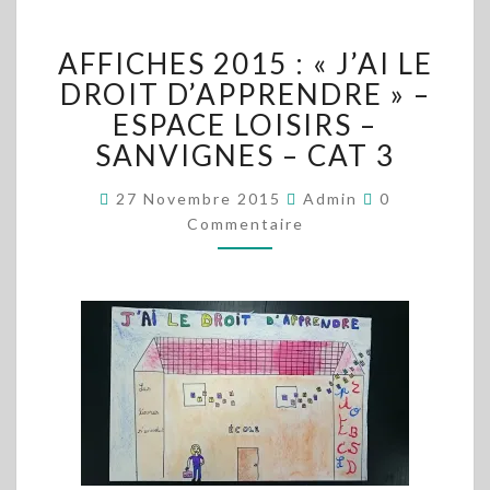
AFFICHES
AFFICHES 2015 : « J’AI LE
2015
:
DROIT D’APPRENDRE » –
« J’AI
ESPACE LOISIRS –
LE
SANVIGNES – CAT 3
DROIT
D’APPRENDRE »
Commentaire
27 Novembre 2015
Admin
0
–
Commentaire
ESPACE
LOISIRS
–
SANVIGNES
–
CAT
3