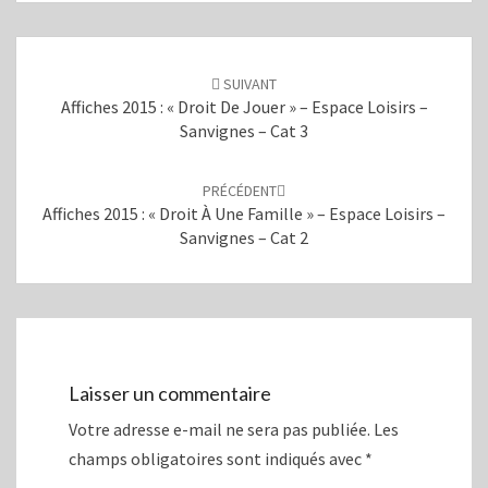
T
F
w
a
i
c
Navigation
t
e
d'article
t
b
e
o
SUIVANT
r
o
Affiches 2015 : « Droit De Jouer » – Espace Loisirs –
(
k
o
(
Sanvignes – Cat 3
u
o
v
u
r
v
e
r
PRÉCÉDENT
d
e
a
d
Affiches 2015 : « Droit À Une Famille » – Espace Loisirs –
n
a
Sanvignes – Cat 2
s
n
u
s
n
u
e
n
n
e
o
n
u
o
v
u
e
v
l
e
l
l
Laisser un commentaire
e
l
f
e
e
f
Votre adresse e-mail ne sera pas publiée.
Les
n
e
ê
n
champs obligatoires sont indiqués avec
*
t
ê
r
t