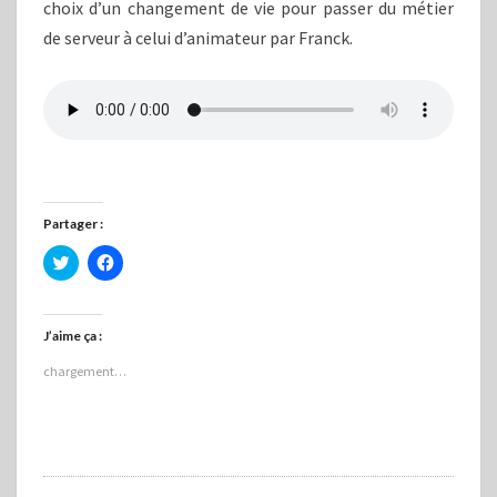
choix d’un changement de vie pour passer du métier
de serveur à celui d’animateur par Franck.
Partager :
C
C
l
l
i
i
q
q
u
u
e
e
J’aime ça :
z
z
p
p
chargement…
o
o
u
u
r
r
p
p
a
a
r
r
t
t
a
a
g
g