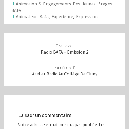
e
e
Animation & Engagements Des Jeunes
,
Stages
r
r
s
s
BAFA
u
u
Animateur
,
Bafa
,
Expérience
,
Expression
r
r
T
F
w
a
i
c
t
e
Navigation
t
b
e
o
d'article
r
o
SUIVANT
(
k
o
(
Radio BAFA – Émission 2
u
o
v
u
r
v
e
r
PRÉCÉDENT
d
e
a
d
Atelier Radio Au Collège De Cluny
n
a
s
n
u
s
n
u
e
n
n
e
o
n
u
o
v
u
e
v
l
e
Laisser un commentaire
l
l
e
l
Votre adresse e-mail ne sera pas publiée.
Les
f
e