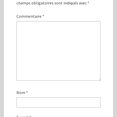
e
f
champs obligatoires sont indiqués avec
*
n
e
ê
n
t
ê
r
t
Commentaire
*
e
r
)
e
)
Nom
*