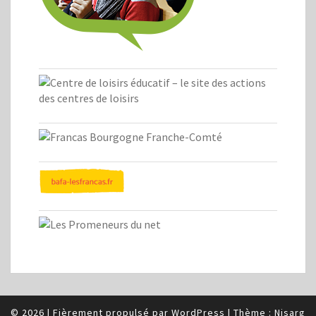
© 2026
|
Fièrement propulsé par
WordPress
|
Thème :
Nisarg