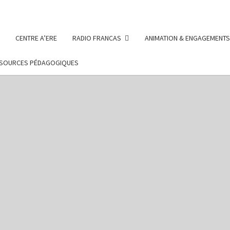
CENTRE A’ERE
RADIO FRANCAS
ANIMATION & ENGAGEMENTS
SOURCES PÉDAGOGIQUES
FRAN
Des Projets
Menés Par
Des Enfants
Et Des
D
Adolescents
Sur Le
Département