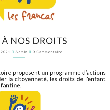
PLACE
 À NOS DROITS
À
NOS
Commentaires
DROITS
r 2021
Admin
0 Commentaire
Loire proposent un programme d’actions
r la citoyenneté, les droits de l’enfant
nfantine.