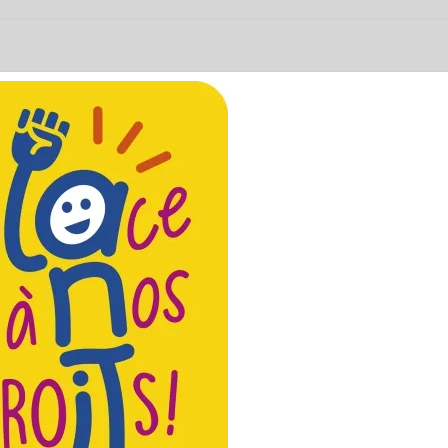
De La Saône
SAÔ
Et Loire
ET L