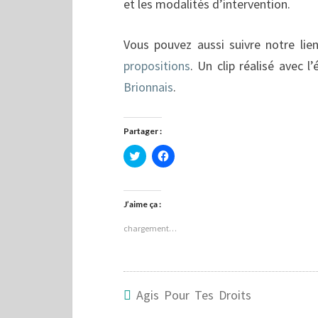
et les modalités d’intervention.
Vous pouvez aussi suivre notre li
propositions
. Un clip réalisé avec
Brionnais
.
Partager :
C
C
l
l
i
i
q
q
u
u
e
e
J’aime ça :
z
z
p
p
o
o
chargement…
u
u
r
r
p
p
a
a
r
r
t
t
a
a
Agis Pour Tes Droits
g
g
e
e