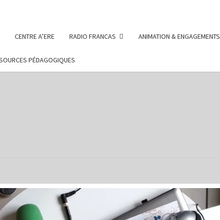
CENTRE A’ERE
RADIO FRANCAS
ANIMATION & ENGAGEMENTS
SOURCES PÉDAGOGIQUES
FRAN
Des Projets
Menés Par
Des Enfants
Et Des
D
Adolescents
Sur Le
Département
De La Saône
SAÔ
Et Loire
ET L