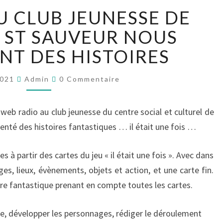
LES
U CLUB JEUNESSE DE
ADOS
DU
 ST SAUVEUR NOUS
CLUB
T DES HISTOIRES
JEUNESSE
DE
Commentaires
CHEVIGNY
2021
Admin
0 Commentaire
ST
SAUVEUR
web radio au club jeunesse du centre social et culturel de
NOUS
venté des histoires fantastiques … il était une fois …
RACONTENT
DES
HISTOIRES
es à partir des cartes du jeu « il était une fois ». Avec dans
s, lieux, évènements, objets et action, et une carte fin.
oire fantastique prenant en compte toutes les cartes.
re, développer les personnages, rédiger le déroulement