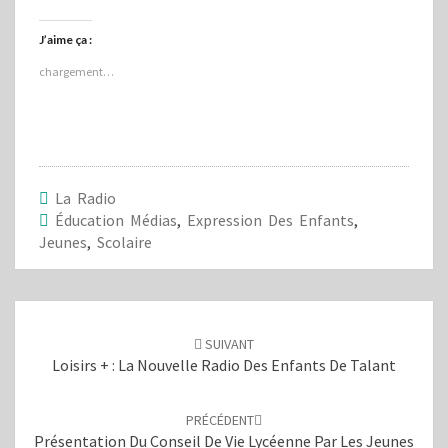
q
q
u
u
e
e
J’aime ça :
z
z
p
p
chargement…
o
o
u
u
r
r
p
p
a
a
r
r
t
t
a
a
g
g
e
e
La Radio
r
r
s
s
Éducation Médias
,
Expression Des Enfants
,
u
u
Jeunes
,
Scolaire
r
r
T
F
w
a
i
c
t
e
Navigation
t
b
e
o
d'article
r
o
SUIVANT
(
k
o
(
Loisirs + : La Nouvelle Radio Des Enfants De Talant
u
o
v
u
r
v
e
r
PRÉCÉDENT
d
e
a
d
Présentation Du Conseil De Vie Lycéenne Par Les Jeunes