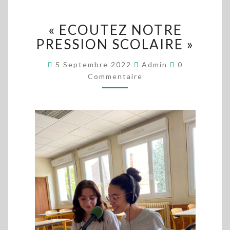
« ECOUTEZ
« ECOUTEZ NOTRE
NOTRE
PRESSION
PRESSION SCOLAIRE »
SCOLAIRE »
Commentaire
5 Septembre 2022
Admin
0
Commentaire