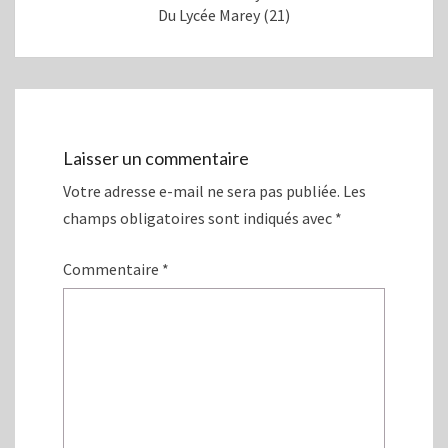
n
a
Du Lycée Marey (21)
s
n
u
s
n
u
e
n
n
e
o
n
u
o
v
u
e
v
l
e
l
l
Laisser un commentaire
e
l
f
e
e
f
Votre adresse e-mail ne sera pas publiée.
Les
n
e
ê
n
champs obligatoires sont indiqués avec
*
t
ê
r
t
e
r
)
e
Commentaire
*
)