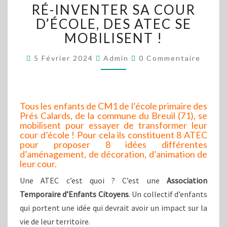
RÉ-INVENTER SA COUR
INVENTER
SA
D’ÉCOLE, DES ATEC SE
COUR
MOBILISENT !
D’ÉCOLE,
DES
Commentaires
5 Février 2024
Admin
0 Commentaire
ATEC
SE
MOBILISENT
!
Tous les enfants de CM1 de l’école primaire des
Prés Calards, de la commune du Breuil (71), se
mobilisent pour essayer de transformer leur
cour d’école ! Pour cela ils constituent 8 ATEC
pour proposer 8 idées différentes
d’aménagement, de décoration, d’animation de
leur cour.
Une ATEC c’est quoi ? C’est une
Association
Temporaire d’Enfants Citoyens
. Un collectif d’enfants
qui portent une idée qui devrait avoir un impact sur la
vie de leur territoire.