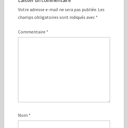
n
e
ê
n
Votre adresse e-mail ne sera pas publiée.
Les
t
ê
r
t
champs obligatoires sont indiqués avec
*
e
r
)
e
)
Commentaire
*
Nom
*