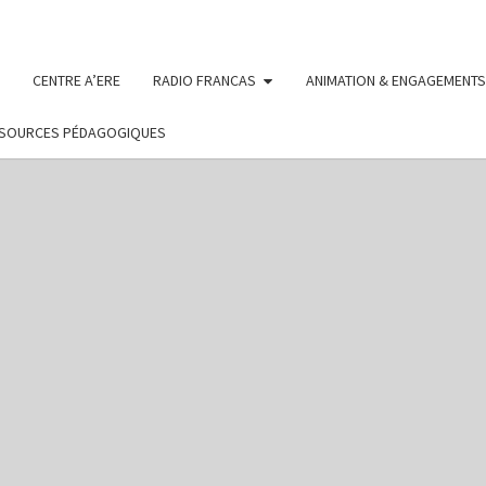
CENTRE A’ERE
RADIO FRANCAS
ANIMATION & ENGAGEMENTS
SOURCES PÉDAGOGIQUES
FRAN
Des Projets
Menés Par
Des Enfants
Et Des
D
Adolescents
Sur Le
Département