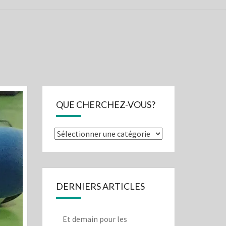
NE
OIRE
QUE CHERCHEZ-VOUS?
Que
cherchez-
vous?
DERNIERS ARTICLES
Et demain pour les