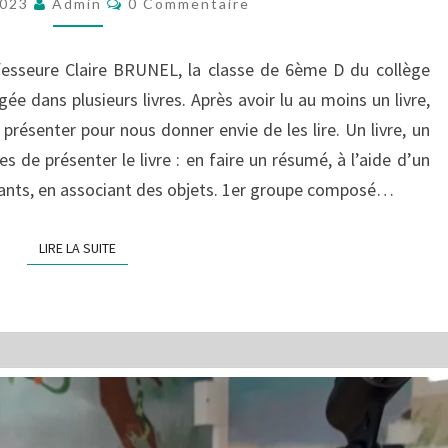
COPERNIC
2023
Admin
0 Commentaire
VOUS
DONNENT
ofesseure Claire BRUNEL, la classe de 6ème D du collège
ENVIE
gée dans plusieurs livres. Après avoir lu au moins un livre,
DE
LIRE
 présenter pour nous donner envie de les lire. Un livre, un
!
s de présenter le livre : en faire un résumé, à l’aide d’un
tants, en associant des objets. 1er groupe composé…
LIRE LA SUITE
LIRE LA SUITE