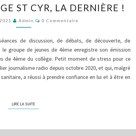
MATOUR,
E ST CYR, LA DERNIÈRE !
COLLÈGE
ST
Commentaires
t 2021
Admin
0 Commentaire
CYR,
LA
DERNIÈRE
séances de discussion, de débats, de découverte, de
!
re, le groupe de jeunes de 4ème enregistre son émission
ves de 4ème du collège. Petit moment de stress pour ce
ier journalisme radio depuis octobre 2020, et qui, malgré
se sanitaire, a réussi à prendre confiance en lui et à être en
LIRE LA SUITE
LIRE LA SUITE