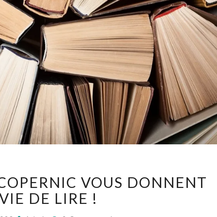
LES
 COPERNIC VOUS DONNENT
6ÈMES
D
VIE DE LIRE !
DE
Commentaires