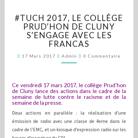
#TUCH
#TUCH 2017, LE COLLÈGE
2017,
LE
PRUD’HON DE CLUNY
COLLÈGE
S’ENGAGE AVEC LES
PRUD’HON
FRANCAS
DE
CLUNY
Commentaires
17 Mars 2017
Admin
0 Commentaire
S’ENGAGE
AVEC
LES
FRANCAS
Ce vendredi 17 mars 2017, le collège Prud’hon
de Cluny lance des actions dans le cadre de la
semaine de lutte contre le racisme et de la
semaine de la presse.
Deux actions en parallèle : la réalisation d’une
émission de radio avec une classe de 4eme dans le
cadre de l’EMC, et un kiosque d’expression radio sur les
heures d’ouverture du CDI.