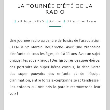
LA
LA TOURNÉE D’ÉTÉ DE LA
TOURNÉE
RADIO
D’ÉTÉ
DE
Commentaires
28 Août 2025
Admin
0 Commentaire
LA
RADIO
Une journée radio au centre de loisirs de l’association
CLEM à St Martin Belleroche. Avec une trentaine
d’enfants de tous les âges, de 4 à 11 ans. Avec un sujet
unique : les super-héros ! Des histoires de super-héros,
des portraits de super-héros connus, la découverte
des super pouvoirs des enfants et de l’équipe
d’animation, entre force exceptionnelle et tendresse !
Les enfants qui ont pris la parole retrouveront leur
voix !