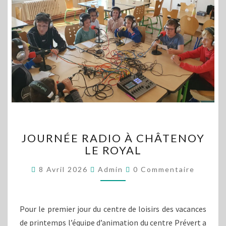
JOURNÉE
JOURNÉE RADIO À CHÂTENOY
RADIO
LE ROYAL
À
CHÂTENOY
Commentaires
8 Avril 2026
Admin
0 Commentaire
LE
ROYAL
Pour le premier jour du centre de loisirs des vacances
de printemps l’équipe d’animation du centre Prévert a