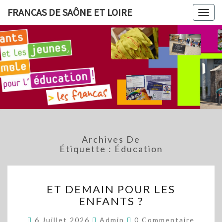
FRANCAS DE SAÔNE ET LOIRE
Togg
navig
FRANCAS
Des Projets
Menés Par
Des Enfants
DE
Et Des
Adolescents
SAÔNE
Sur Le
Département
ET LOIRE
De La Saône
Et Loire
Archives De
Étiquette :
Éducation
ET
ET DEMAIN POUR LES
DEMAIN
ENFANTS ?
POUR
LES
Commentaires
6 Juillet 2026
Admin
0 Commentaire