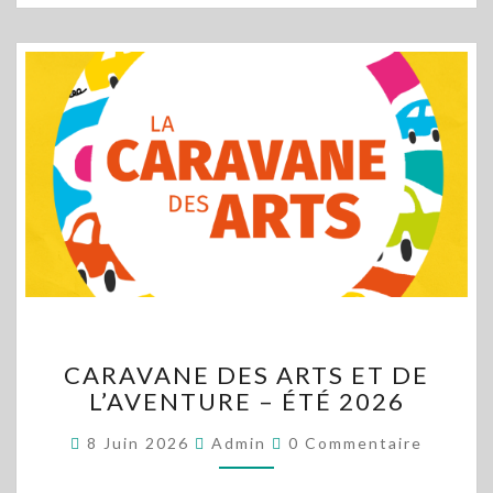
CARAVANE
CARAVANE DES ARTS ET DE
DES
L’AVENTURE – ÉTÉ 2026
ARTS
ET
Commentaires
8 Juin 2026
Admin
0 Commentaire
DE
L’AVENTURE