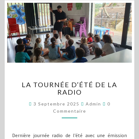
LA
LA TOURNÉE D’ÉTÉ DE LA
TOURNÉE
RADIO
D’ÉTÉ
DE
Commentaire
3 Septembre 2025
Admin
0
LA
Commentaire
RADIO
Dernière journée radio de l’été avec une émission