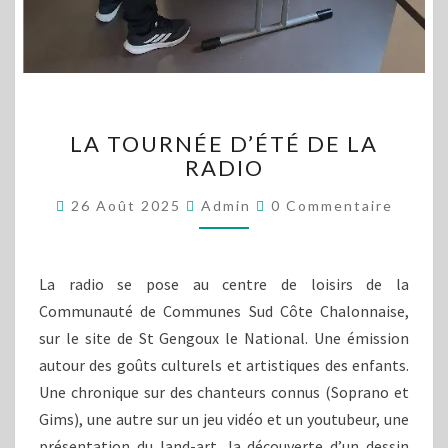
LA
LA TOURNÉE D’ÉTÉ DE LA
TOURNÉE
RADIO
D’ÉTÉ
DE
Commentaires
26 Août 2025
Admin
0 Commentaire
LA
RADIO
La radio se pose au centre de loisirs de la
Communauté de Communes Sud Côte Chalonnaise,
sur le site de St Gengoux le National. Une émission
autour des goûts culturels et artistiques des enfants.
Une chronique sur des chanteurs connus (Soprano et
Gims), une autre sur un jeu vidéo et un youtubeur, une
présentation du land-art, la découverte d’un dessin