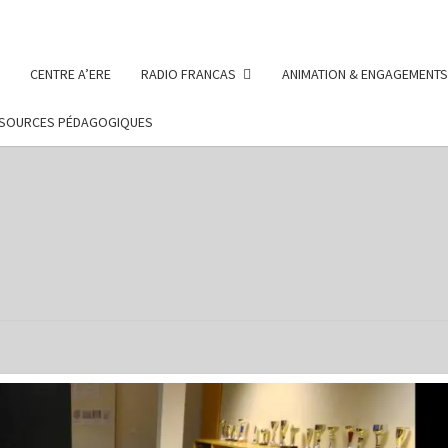
CENTRE A’ERE
RADIO FRANCAS
ANIMATION & ENGAGEMENTS
SOURCES PÉDAGOGIQUES
FRAN
Des Projets
Menés Par
Des Enfants
Et Des
D
Adolescents
Sur Le
Département
De La Saône
SAÔ
Et Loire
ET L