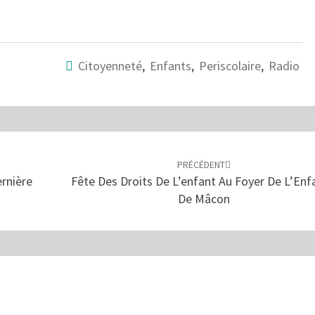
o
Citoyenneté
,
Enfants
,
Periscolaire
,
Radio
PRÉCÉDENT
rnière
Fête Des Droits De L’enfant Au Foyer De L’Enf
De Mâcon