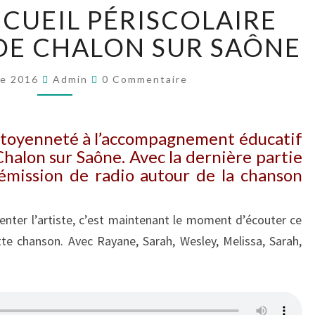
RADIO
CCUEIL PÉRISCOLAIRE
À
L’ACCUEIL
E CHALON SUR SAÔNE
PÉRISCOLAIRE
KERGOMARD
Commentaires
re 2016
Admin
0 Commentaire
DE
CHALON
SUR
 citoyenneté à l’accompagnement éducatif
SAÔNE
halon sur Saône. Avec la dernière partie
’émission de radio autour de la chanson
enter l’artiste, c’est maintenant le moment d’écouter ce
tte chanson. Avec Rayane, Sarah, Wesley, Melissa, Sarah,