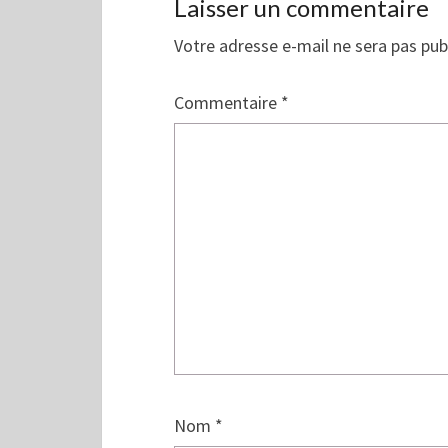
Laisser un commentaire
o
n
u
o
v
u
Votre adresse e-mail ne sera pas pub
e
v
l
e
l
l
e
l
f
e
Commentaire
*
e
f
n
e
ê
n
t
ê
r
t
e
r
)
e
)
Nom
*