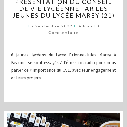
PRÉSENTATION DU CONSEIL
DU
DE VIE LYCÉENNE PAR LES
CONSEIL
JEUNES DU LYCÉE MAREY (21)
DE
VIE
Commentaire
5 Septembre 2022
Admin
0
LYCÉENNE
Commentaire
PAR
LES
JEUNES
DU
6 jeunes lycéens du Lycée Etienne-Jules Marey à
LYCÉE
Beaune, se sont essayés à l’émission radio pour nous
MAREY
parler de l’importance du CVL, avec leur engagement
(21)
et leurs projets.