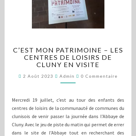
C’EST
C’EST MON PATRIMOINE – LES
MON
CENTRES DE LOISIRS DE
PATRIMOINE
CLUNY EN VISITE
–
LES
Commentaires
2 Août 2023
Admin
0 Commentaire
CENTRES
DE
LOISIRS
DE
Mercredi 19 juillet, c’est au tour des enfants des
CLUNY
centres de loisirs de la communauté de communes du
EN
clunisois de venir passer la journée dans l’Abbaye de
VISITE
Cluny. Avec le jeu de piste du matin qui permet de errer
dans le site de l’Abbaye tout en recherchant des