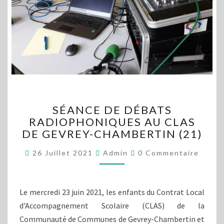
SÉANCE
SÉANCE DE DÉBATS
DE
RADIOPHONIQUES AU CLAS
DÉBATS
DE GEVREY-CHAMBERTIN (21)
RADIOPHONIQUES
AU
Commentaires
26 Juillet 2021
Admin
0 Commentaire
CLAS
DE
GEVREY-
CHAMBERTIN
Le mercredi 23 juin 2021, les enfants du Contrat Local
(21)
d’Accompagnement Scolaire (CLAS) de la
Communauté de Communes de Gevrey-Chambertin et