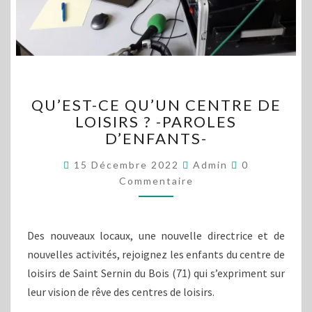
QU’EST-
QU’EST-CE QU’UN CENTRE DE
CE
LOISIRS ? -PAROLES
QU’UN
D’ENFANTS-
CENTRE
DE
Commentaire
15 Décembre 2022
Admin
0
LOISIRS
Commentaire
?
-
PAROLES
D’ENFANTS-
Des nouveaux locaux, une nouvelle directrice et de
nouvelles activités, rejoignez les enfants du centre de
loisirs de Saint Sernin du Bois (71) qui s’expriment sur
leur vision de rêve des centres de loisirs.