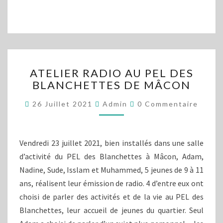
ATELIER
ATELIER RADIO AU PEL DES
RADIO
BLANCHETTES DE MÂCON
AU
PEL
Commentaires
26 Juillet 2021
Admin
0 Commentaire
DES
BLANCHETTES
DE
MÂCON
Vendredi 23 juillet 2021, bien installés dans une salle
d’activité du PEL des Blanchettes à Mâcon, Adam,
Nadine, Sude, Isslam et Muhammed, 5 jeunes de 9 à 11
ans, réalisent leur émission de radio. 4 d’entre eux ont
choisi de parler des activités et de la vie au PEL des
Blanchettes, leur accueil de jeunes du quartier. Seul