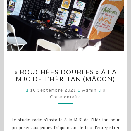
« BOUCHÉES
« BOUCHÉES DOUBLES » À LA
DOUBLES »
MJC DE L’HÉRITAN (MÂCON)
À
LA
Commentair
10 Septembre 2021
Admin
0
MJC
Commentaire
DE
L’HÉRITAN
(MÂCON)
Le studio radio s’installe à la MJC de l’Héritan pour
proposer aux jeunes fréquentant le lieu d’enregistrer