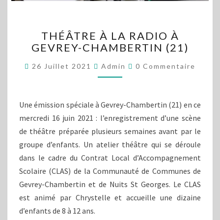
THÉÂTRE
THÉÂTRE À LA RADIO À
À
GEVREY-CHAMBERTIN (21)
LA
RADIO
Commentaires
26 Juillet 2021
Admin
0 Commentaire
À
GEVREY-
CHAMBERTIN
(21)
Une émission spéciale à Gevrey-Chambertin (21) en ce
mercredi 16 juin 2021 : l’enregistrement d’une scène
de théâtre préparée plusieurs semaines avant par le
groupe d’enfants. Un atelier théâtre qui se déroule
dans le cadre du Contrat Local d’Accompagnement
Scolaire (CLAS) de la Communauté de Communes de
Gevrey-Chambertin et de Nuits St Georges. Le CLAS
est animé par Chrystelle et accueille une dizaine
d’enfants de 8 à 12 ans.