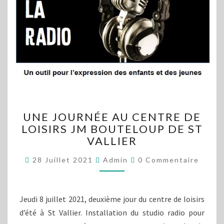
UNE
UNE JOURNÉE AU CENTRE DE
JOURNÉE
LOISIRS JM BOUTELOUP DE ST
AU
VALLIER
CENTRE
DE
Commentaires
28 Juillet 2021
Admin
0 Commentaire
LOISIRS
JM
BOUTELOUP
DE
Jeudi 8 juillet 2021, deuxième jour du centre de loisirs
ST
d’été à St Vallier. Installation du studio radio pour
VALLIER