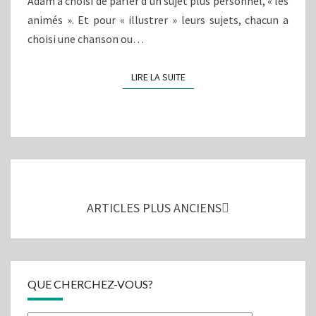
Adam a choisi de parler d’un sujet plus personnel, « les
animés ». Et pour « illustrer » leurs sujets, chacun a
choisi une chanson ou…
LIRE LA SUITE
LIRE LA SUITE
Navigation
au
sein
ARTICLES PLUS ANCIENS
des
articles
QUE CHERCHEZ-VOUS?