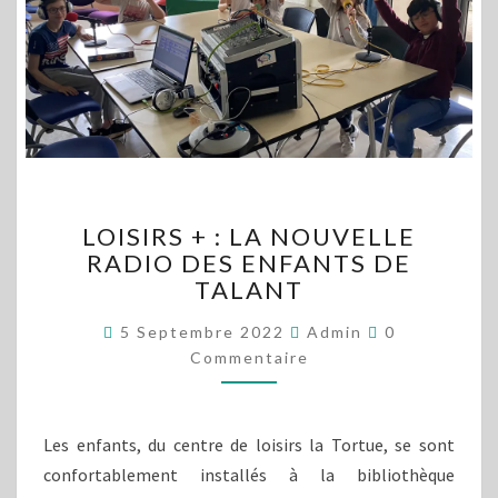
LOISIRS
LOISIRS + : LA NOUVELLE
+
RADIO DES ENFANTS DE
:
TALANT
LA
NOUVELLE
Commentaire
5 Septembre 2022
Admin
0
RADIO
Commentaire
DES
ENFANTS
DE
TALANT
Les enfants, du centre de loisirs la Tortue, se sont
confortablement installés à la bibliothèque