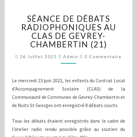
SÉANCE
SÉANCE DE DÉBATS
DE
DÉBATS
RADIOPHONIQUES AU
RADIOPHONIQUES
CLAS DE GEVREY-
AU
CHAMBERTIN (21)
CLAS
DE
Commentaires
26 Juillet 2021
Admin
0 Commentaire
GEVREY-
CHAMBERTIN
(21)
Le mercredi 23 juin 2021, les enfants du Contrat Local
d’Accompagnement Scolaire (CLAS) de la
Communauté de Communes de Gevrey-Chambertin et
de Nuits St Georges ont enregistré 8 débats courts.
Tous les débats étaient enregistrés dans le cadre de
l’atelier radio rendu possible grâce au soutien du