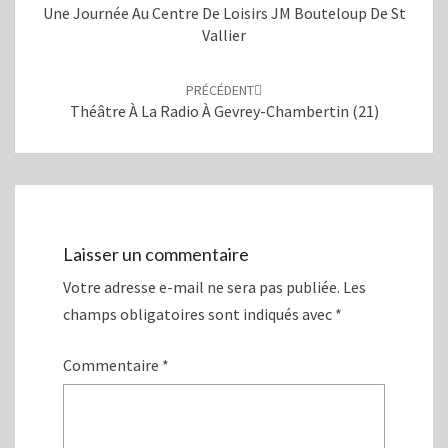
o
(
Une Journée Au Centre De Loisirs JM Bouteloup De St
u
o
Vallier
v
u
r
v
e
r
d
e
a
d
PRÉCÉDENT
n
a
Théâtre À La Radio À Gevrey-Chambertin (21)
s
n
u
s
n
u
e
n
n
e
o
n
u
o
v
u
e
v
l
e
l
l
Laisser un commentaire
e
l
f
e
e
f
Votre adresse e-mail ne sera pas publiée.
Les
n
e
ê
n
champs obligatoires sont indiqués avec
*
t
ê
r
t
e
r
)
e
Commentaire
*
)