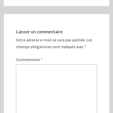
s
n
u
s
n
u
e
n
n
e
o
n
u
o
v
u
e
v
l
e
Laisser un commentaire
l
l
e
l
Votre adresse e-mail ne sera pas publiée.
Les
f
e
e
f
champs obligatoires sont indiqués avec
*
n
e
ê
n
t
ê
r
t
Commentaire
*
e
r
)
e
)