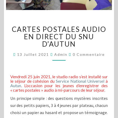
CARTES
CARTES POSTALES AUDIO
POSTALES
AUDIO
EN DIRECT DU SNU
EN
D’AUTUN
DIRECT
DU
Commentaires
13 Juillet 2021
Admin
0 Commentaire
SNU
D’AUTUN
Vendredi 25 juin 2021, le studio radio s’est installé sur
le séjour de cohésion du
Service National Universel
à
Autun
. L’occasion pour les jeunes d’enregistrer des
« cartes postales » audio à mi-parcours de leur séjour.
Un principe simple : des questions mystères inscrites
sur des petits papiers, 3 à 4 jeunes par plateau, chacun
choisi un papier au hasard et propose un témoignage.