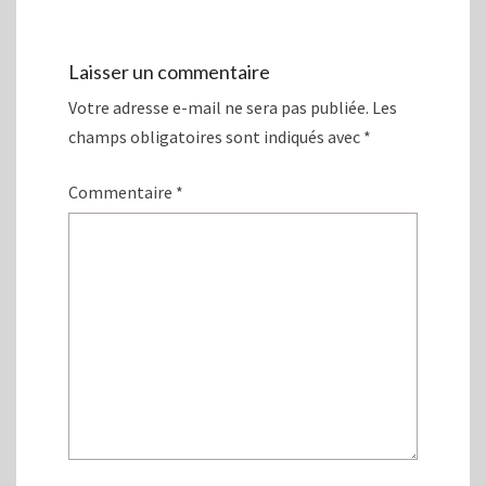
e
n
n
e
o
n
u
o
v
u
Laisser un commentaire
e
v
l
e
Votre adresse e-mail ne sera pas publiée.
Les
l
l
e
l
f
e
champs obligatoires sont indiqués avec
*
e
f
n
e
ê
n
Commentaire
*
t
ê
r
t
e
r
)
e
)