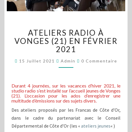
ATELIERS
ATELIERS RADIO À
RADIO
À
VONGES (21) EN FÉVRIER
VONGES
2021
(21)
EN
Commentaires
15 Juillet 2021
Admin
0 Commentaire
FÉVRIER
2021
Durant 4 journées, sur les vacances d’hiver 2021, le
studio radio s’est installé sur l’accueil jeunes de Vonges
(21). L’occasion pour les ados d’enregistrer une
multitude d’émissions sur des sujets divers.
Des ateliers proposés par les Francas de Côte d’Or,
dans le cadre du partenariat avec le Conseil
Départemental de Côte d’Or (les «
ateliers jeunes
« )