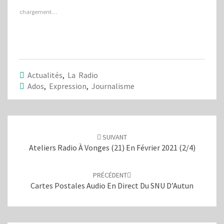
z
z
p
p
chargement…
o
o
u
u
r
r
p
p
a
a
r
r
t
t
a
a
g
g
e
e
Actualités
,
La Radio
r
r
s
s
Ados
,
Expression
,
Journalisme
u
u
r
r
T
F
w
a
i
c
Navigation
t
e
d'article
t
b
e
o
SUIVANT
r
o
Ateliers Radio À Vonges (21) En Février 2021 (2/4)
(
k
o
(
u
o
v
u
PRÉCÉDENT
r
v
e
r
Cartes Postales Audio En Direct Du SNU D’Autun
d
e
a
d
n
a
s
n
u
s
n
u