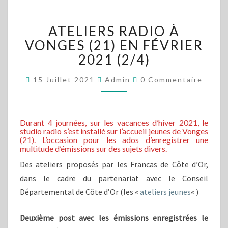
ATELIERS
ATELIERS RADIO À
RADIO
À
VONGES (21) EN FÉVRIER
VONGES
2021 (2/4)
(21)
EN
Commentaires
15 Juillet 2021
Admin
0 Commentaire
FÉVRIER
2021
(2/4)
Durant 4 journées, sur les vacances d’hiver 2021, le
studio radio s’est installé sur l’accueil jeunes de Vonges
(21). L’occasion pour les ados d’enregistrer une
multitude d’émissions sur des sujets divers.
Des ateliers proposés par les Francas de Côte d’Or,
dans le cadre du partenariat avec le Conseil
Départemental de Côte d’Or (les «
ateliers jeunes
« )
Deuxième post avec les émissions enregistrées le