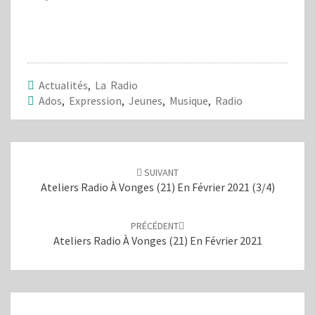
u
u
r
r
p
p
a
a
r
r
t
t
a
a
g
g
e
e
Actualités
,
La Radio
r
r
s
s
Ados
,
Expression
,
Jeunes
,
Musique
,
Radio
u
u
r
r
T
F
w
a
i
c
Navigation
t
e
d'article
t
b
e
o
SUIVANT
r
o
Ateliers Radio À Vonges (21) En Février 2021 (3/4)
(
k
o
(
u
o
v
u
PRÉCÉDENT
r
v
e
r
Ateliers Radio À Vonges (21) En Février 2021
d
e
a
d
n
a
s
n
u
s
n
u
e
n
n
e