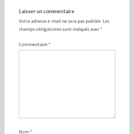
o
n
u
o
v
u
Laisser un commentaire
e
v
l
e
Votre adresse e-mail ne sera pas publiée.
Les
l
l
e
l
f
e
champs obligatoires sont indiqués avec
*
e
f
n
e
ê
n
Commentaire
*
t
ê
r
t
e
r
)
e
)
Nom
*