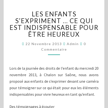
LES
LES ENFANTS
ENFANTS
S’EXPRIMENT
S’EXPRIMENT … CE QUI
…
EST INDISPENSABLE POUR
CE
ÊTRE HEUREUX
QUI
EST
Commentaire
22 Novembre 2013
Admin
0
INDISPENSABLE
Commentaire
POUR
ÊTRE
HEUREUX
Lors de la journée des droits de l’enfant du mercredi 20
novembre 2013, à Chalon sur Saône, nous avons
proposé aux enfants de s’exprimer devant une caméra
pour témoigner sur ce qui était pour eux les éléments
indispensables pour vivre heureux en tant qu’enfant.
Des témoignages à écouter