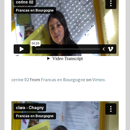
cerine 02
from
Francas en Bourgogne
on
Vimeo
.