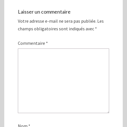
l
l
e
l
f
e
Laisser un commentaire
e
f
n
e
ê
n
Votre adresse e-mail ne sera pas publiée.
Les
t
ê
r
t
champs obligatoires sont indiqués avec
*
e
r
)
e
)
Commentaire
*
Nom
*