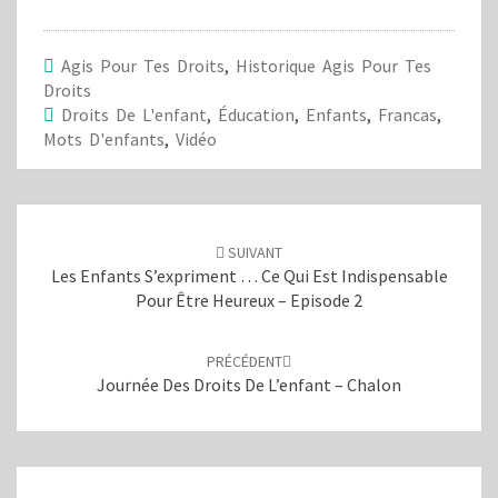
r
r
t
t
a
a
g
g
e
e
Agis Pour Tes Droits
,
Historique Agis Pour Tes
r
r
s
s
Droits
u
u
Droits De L'enfant
,
Éducation
,
Enfants
,
Francas
,
r
r
T
F
Mots D'enfants
,
Vidéo
w
a
i
c
t
e
t
b
e
o
Navigation
r
o
(
k
d'article
o
(
SUIVANT
u
o
Les Enfants S’expriment … Ce Qui Est Indispensable
v
u
r
v
Pour Être Heureux – Episode 2
e
r
d
e
a
d
n
a
PRÉCÉDENT
s
n
u
s
Journée Des Droits De L’enfant – Chalon
n
u
e
n
n
e
o
n
u
o
v
u
e
v
l
e