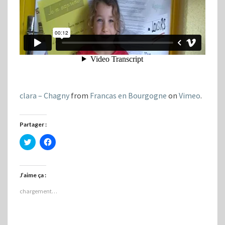
clara – Chagny
from
Francas en Bourgogne
on
Vimeo
.
Partager :
C
C
l
l
i
i
q
q
u
u
e
e
J’aime ça :
z
z
p
p
chargement…
o
o
u
u
r
r
p
p
a
a